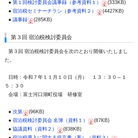
●
第１回検討委員会議事録（参考資料１）
(333KB)
●
宿泊税セミナーチラシ（参考資料２）
(4427KB)
●
議事録
(285KB)
第３回 宿泊税検討委員会
第３回 宿泊税検討委員会を次のとおり開催いたしまし
た。
日時：令和７年１１月１０日（月） １３：３０～１
５：３０
会場：富士河口湖町役場 研修室
●
次第
(96KB)
●
宿泊税検討委員会 名簿（資料１）
(87KB)
●
協議資料（資料２）
(838KB)
●
宿泊税導入に関する提言書（案）（資料３）