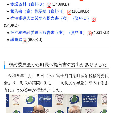
●
協議資料（資料３）
(1709KB)
●
報告書（案）概要版（資料４）
(1019KB)
●
宿泊税導入に関する提言書（案）（資料５）
(543KB)
●
宿泊税検討委員会報告書（案）（資料６）
(4631KB)
●
議事録
(960KB)
検討委員会から町長へ提言書の提出がありました
令和８年１月１５日（木）富士河口湖町宿泊税検討委員
会より、町長の諮問に対し、「同制度を早急に導入するよ
うに」との答申が行われました。