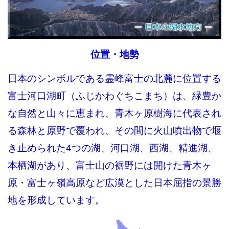
位置・地勢
日本のシンボルである霊峰富士の北麓に位置する
富士河口湖町（ふじかわぐちこまち）は、緑豊か
な自然と山々に恵まれ、青木ヶ原樹海に代表され
る森林と原野で覆われ、その間に火山噴出物で堰
き止められた4つの湖、河口湖、西湖、精進湖、
本栖湖があり、富士山の裾野には開けた青木ヶ
原・富士ヶ嶺高原など広漠とした日本屈指の景勝
地を形成しています。