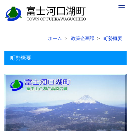
Togg
navig
ホーム
政策企画課
町勢概要
町勢概要