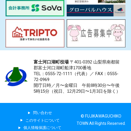
富士河口湖町役場
〒401-0392 山梨県南都留
郡富士河口湖町船津1700番地
TEL：0555-72-1111
（代表）／
FAX：0555-
72-0969
開庁日時／月〜金曜日 午前8時30分〜午後
5時15分（祝日、12月29日〜1月3日を除く）
問い合わせ
© FUJIKAWAGUCHIKO
このサイトについて
TOWN All Rights Reserved.
個人情報保護について