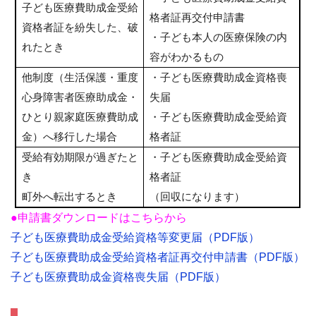
子ども医療費助成金受給
格者証再交付申請書
資格者証を紛失した、破
・子ども本人の医療保険の内
れたとき
容がわかるもの
他制度（生活保護・重度
・子ども医療費助成金資格喪
心身障害者医療助成金・
失届
ひとり親家庭医療費助成
・子ども医療費助成金受給資
金）へ移行した場合
格者証
受給有効期限が過ぎたと
・子ども医療費助成金受給資
き
格者証
町外へ転出するとき
（回収になります）
●申請書ダウンロードはこちらから
子ども医療費助成金受給資格等変更届（PDF版）
子ども医療費助成金受給資格者証再交付申請書（PDF版）
子ども医療費助成金資格喪失届（PDF版）