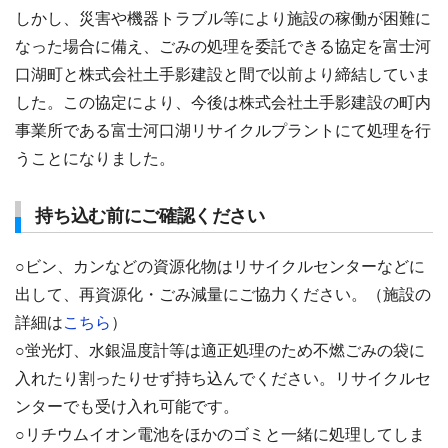
しかし、災害や機器トラブル等により施設の稼働が困難に
なった場合に備え、ごみの処理を委託できる協定を富士河
口湖町と株式会社土手影建設と間で以前より締結していま
した。この協定により、今後は株式会社土手影建設の町内
事業所である富士河口湖リサイクルプラントにて処理を行
うことになりました。
持ち込む前にご確認ください
○ビン、カンなどの資源化物はリサイクルセンターなどに
出して、再資源化・ごみ減量にご協力ください。（施設の
詳細は
こちら
）
○蛍光灯、水銀温度計等は適正処理のため不燃ごみの袋に
入れたり割ったりせず持ち込んでください。リサイクルセ
ンターでも受け入れ可能です。
○リチウムイオン電池をほかのゴミと一緒に処理してしま