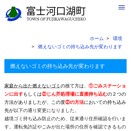
Togg
navig
ホーム
環境
燃えないゴミの持ち込み先が変わります
燃えないゴミの持ち込み先が変わります
家庭から出た燃えないゴミ
の捨て方は、
①ごみステーショ
ンに出す
もしくは
②じん芥処理場に直接持ち込む
の２つの
方法がありましたが、この度
②の方法
においての持ち込み
先が
以下の通り変更になりました。
越境ゴミ持ち込み防止のため、従来通り住所確認を行いま
す。運転免許証やごみが出た場所の住所を確認できるもの