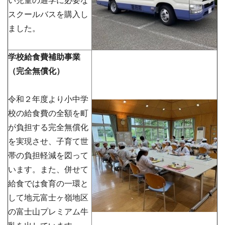
い児童の通学に必要な
スクールバスを購入し
ました。
学校給食費補助事業
（完全無償化）
令和２年度より小中学
校の給食費の全額を町
が負担する完全無償化
を実現させ、子育て世
帯の負担軽減を図って
います。また、併せて
給食では食育の一環と
して地元富士ヶ嶺地区
の富士山プレミアム牛