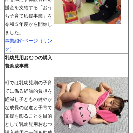
援金を支給する「おう
ち子育て応援事業」を
令和５年度から開始し
ました。
事業紹介ページ（リン
ク）
乳幼児用おむつの購入
費助成事業
町では乳幼児期の子育
てに係る経済的負担を
軽減し子どもの健やか
な成長の促進と子育て
支援を図ることを目的
として乳幼児用おむつ
購入費用の一部を助成