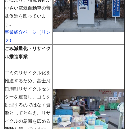
小さい電気自動車の普
及促進を図っていま
す。
事業紹介ページ（リン
ク）
ごみ減量化・リサイク
ル推進事業
ゴミのリサイクル化を
推進するため、富士河
口湖町リサイクルセン
ターを運営し、ゴミを
処理するのではなく資
源としてとらえ、リサ
イクルの意識を広める