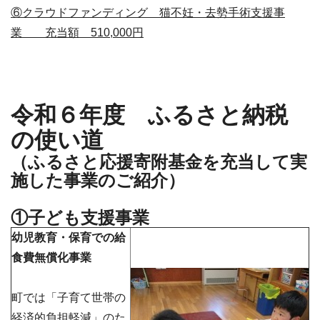
⑥クラウドファンディング 猫不妊・去勢手術支援事
業 充当額 510,000円
令和６年度 ふるさと納税
の使い道
（ふるさと応援寄附基金を充当して実
施した事業のご紹介）
①子ども支援事業
幼児教育・保育での給
食費無償化事業
町では「子育て世帯の
経済的負担軽減」のた