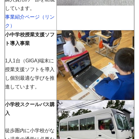
しています。
事業紹介ページ（リン
ク）
小中学校授業支援ソフ
ト導入事業
1人1台（GIGA)端末に
授業支援ソフトを導入
し個別最適な学びを推
進しています。
小学校スクールバス購
入
徒歩圏内に小学校がな