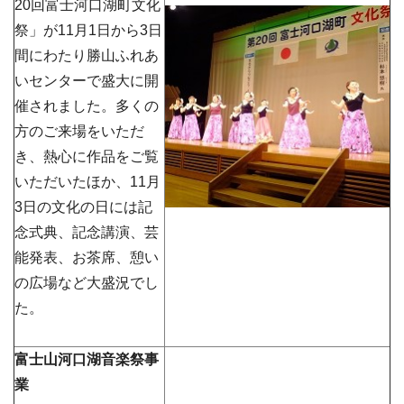
20回富士河口湖町文化
祭」が11月1日から3日
間にわたり勝山ふれあ
いセンターで盛大に開
催されました。多くの
方のご来場をいただ
き、熱心に作品をご覧
いただいたほか、11月
3日の文化の日には記
念式典、記念講演、芸
能発表、お茶席、憩い
の広場など大盛況でし
た。
富士山河口湖音楽祭事
業