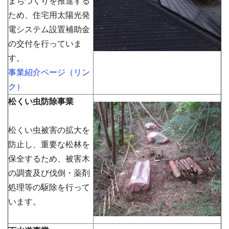
まちづくりを推進する
ため、住宅用太陽光発
電システム設置補助金
の交付を行っていま
す。
事業紹介ページ（リン
ク）
松くい虫防除事
業
松くい虫被害の拡大を
防止し、重要な松林を
保全するため、被害木
の調査及び伐倒・薬剤
処理等の駆除を行って
います。