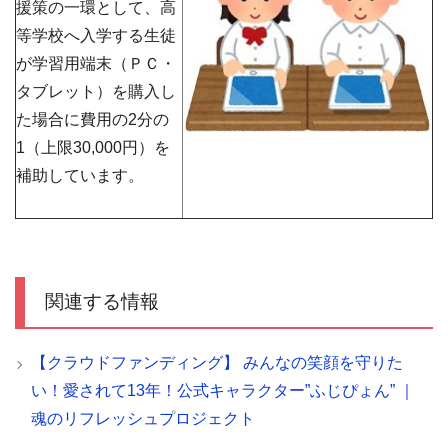
援策の一環として、高
等学校へ入学する生徒
が学習用端末（ＰＣ・
タブレット）を購入し
た場合に費用の2分の
1（上限30,000円）を
補助しています。
関連する情報
【クラウドファンディング】 みんなの笑顔を守りた
い！愛されて13年！公式キャラクター”ふじぴょん” ｜
魂のリフレッシュプロジェクト