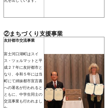
乳を出しています。
②まちづくり支援事業
友好都市交流事業
富士河口湖町はスイ
ス・ツェルマットと平
成２７年に友好都市と
なり、令和５年には当
町にて姉妹都市宣言書
への署名が行われると
ともに、中学生同士の
交流事業も行われまし
た。