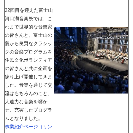
22回目を迎えた富士山
河口湖音楽祭では、こ
れまで世界的な音楽家
の皆さんと、富士山の
麓から良質なクラシッ
クの音楽プログラムを
住民文化ボランティア
の皆さんと共に企画を
練り上げ開催してきま
した。音楽を通じて交
流はもちろんのこと、
大迫力な音楽を響か
せ、充実したプログラ
ムとなりました。
事業紹介ページ（リン