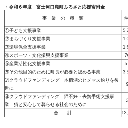
・令和６年度 富士河口湖町ふるさと応援寄附金
事 業 の 種 類
①子ども支援事業
5,
②まちづくり支援事業
1,
③環境保全支援事業
1,
④スポーツ・文化振興支援事業
7
⑤産業活性化支援事業
5
⑥その他目的のために町長が必要と認める事業
3,
⑦クラウドファンディング 本栖湖のヒメマス釣りを後
世に
⑧クラウドファンディング 猫不妊・去勢手術支援事
業 猫と安心して暮らせる社会のために
合 計
13