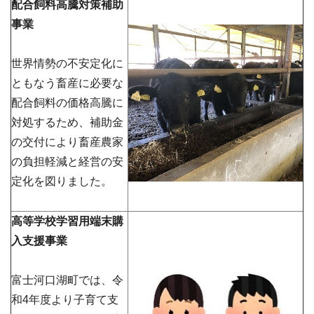
配合飼料高騰対策補助
事業
世界情勢の不安定化に
ともなう畜産に必要な
配合飼料の価格高騰に
対処するため、補助金
の交付により畜産農家
の負担軽減と経営の安
定化を図りました。
高等学校学習用端末購
入支援事
業
富士河口湖町では、令
和4年度より子育て支