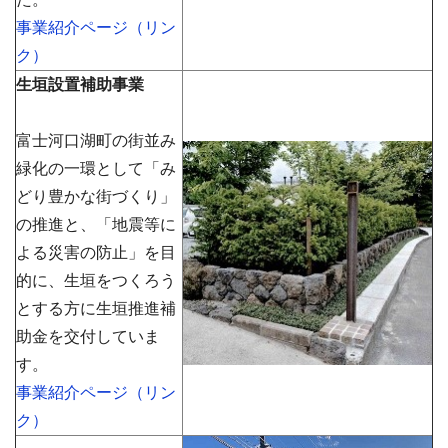
事業紹介ページ（リン
ク）
生垣設置補助事業
富士河口湖町の街並み
緑化の一環として「み
どり豊かな街づくり」
の推進と、「地震等に
よる災害の防止」を目
的に、生垣をつくろう
とする方に生垣推進補
助金を交付していま
す。
事業紹介ページ（リン
ク）