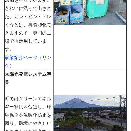
活動を行っています。
きれいに洗って出され
た、カン・ビン・トレ
イなどは、再資源化で
きますので、専門の工
場で再活用していま
す。
事業紹介ページ（リン
ク）
太陽光発電システム事
業
町ではクリーンエネル
ギー利用を促進し、環
境保全や温暖化防止を
図り、環境にやさしい