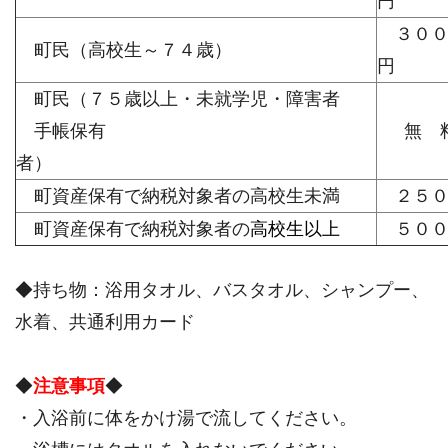
３０
町民（高校生～７４歳）
円
町民（７５歳以上・未就学児・障害者
手帳保有
無 
者）
町資産保有で納税対象者の高校生未満
２５０
町資産保有で納税対象者の
高校生以上
５００
◆持ち物：浴用タオル、バスタオル、シャンプー、
水着、共通利用カード
◆
注意事項
◆
・入浴前に体をかけ湯で流してください。