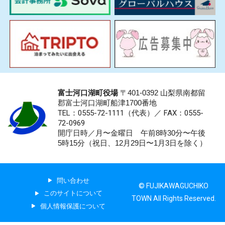
富士河口湖町役場
〒401-0392 山梨県南都留
郡富士河口湖町船津1700番地
TEL：0555-72-1111
（代表）／
FAX：0555-
72-0969
開庁日時／月〜金曜日 午前8時30分〜午後
5時15分（祝日、12月29日〜1月3日を除く）
問い合わせ
© FUJIKAWAGUCHIKO
このサイトについて
TOWN All Rights Reserved.
個人情報保護について