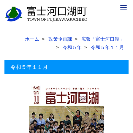
Togg
navig
ホーム
政策企画課
広報「富士河口湖」
令和５年
令和５年１１月
令和５年１１月