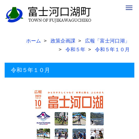
Togg
navig
ホーム
政策企画課
広報「富士河口湖」
令和５年
令和５年１０月
令和５年１０月