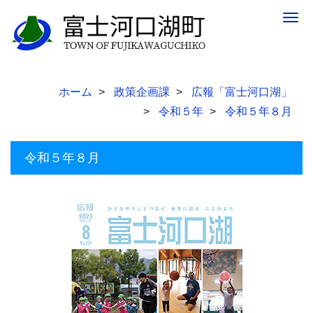
Togg
navig
ホーム
政策企画課
広報「富士河口湖」
令和５年
令和５年８月
令和５年８月