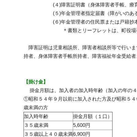
(４)障害証明書（身体障害者手帳、療育手
(５)年金管理者指定届書（障がいのある方
(６)年金管理者の住民票または戸籍抄
＊書類とリーフレットは、町役場福祉推
障害証明は児童相談所、障害者相談所等で行いま
持者、身体障害者手帳所持者、障害福祉年金受給者
【掛け金】
掛金月額は、加入者の加入時年齢（加入の年の４
①昭和５４年９月以前に加入された方及び昭和５４
歳未満の方
加入時年齢
掛金月額（１口）
３５歳未満
5,600円
３５歳以上４０歳未満
6,900円