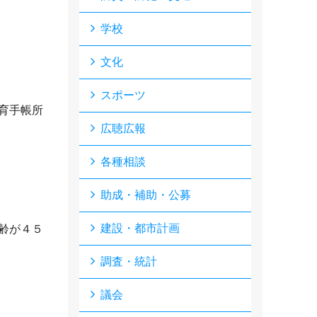
学校
文化
スポーツ
育手帳所
広聴広報
各種相談
助成・補助・公募
。
建設・都市計画
齢が４５
調査・統計
議会