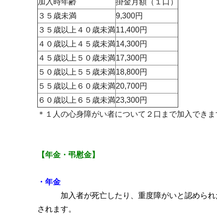
加入時年齢
掛金月額（１口）
３５歳未満
9,300円
３５歳以上４０歳未満
11,400円
４０歳以上４５歳未満
14,300円
４５歳以上５０歳未満
17,300円
５０歳以上５５歳未満
18,800円
５５歳以上６０歳未満
20,700円
６０歳以上６５歳未満
23,300円
＊１人の心身障がい者について２口まで加入できま
【年金・弔慰金】
・年金
加入者が死亡したり、重度障がいと認められ
されます。