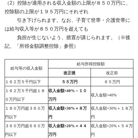
（2）控除が適用される収入金額の上限が８５０万円に、
控除額の上限が１９５万円にそれぞれ
引き下げられます。なお、子育て世帯・介護世帯に
は給与収入等が８５０万円を超えても
負担が生じないよう、措置が講じられます。（※後
記、「所得金額調整控除」参照）
給与所得控除額
給与等の収入金額
改正後
改正前
１６２万５千円以下
５５万円
６５万円
１６２万５千円超１８
収入金額×40%－１０
収入金額×40%
０万円以下
万円
１８０万円超３６０万
収入金額×30%＋８万
収入金額×30%＋１８万
円以下
円
円
３６０万円超６６０万
収入金額×20%＋４４
収入金額×20%＋５４万
円以下
万円
円