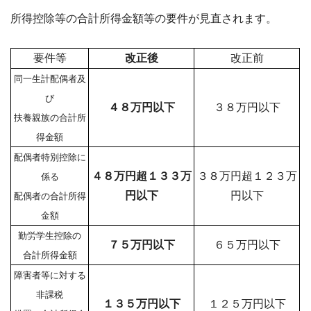
所得控除等の合計所得金額等の要件が見直されます。
要件等
改正後
改正前
同一生計配偶者及
び
４８万円以下
３８万円以下
扶養親族の合計所
得金額
配偶者特別控除に
４８万円超１３３万
３８万円超１２３万
係る
円以下
円以下
配偶者の合計所得
金額
勤労学生控除の
７５万円以下
６５万円以下
合計所得金額
障害者等に対する
非課税
１３５万円以下
１２５万円以下