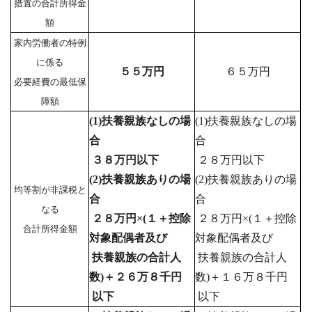
措置の合計所得金
額
家内労働者の特例
に係る
５５万円
６５万円
必要経費の最低保
障額
(1)扶養親族なしの場
(1)扶養親族なしの場
合
合
３８万円以下
２８万円以下
(2)扶養親族ありの場
(2)扶養親族ありの場
均等割が非課税と
合
合
なる
２８万円×(１＋控除
２８万円×(１＋控除
合計所得金額
対象配偶者及び
対象配偶者及び
扶養親族の合計人
扶養親族の合計人
数)＋２６万８千円
数)＋１６万８千円
以下
以下