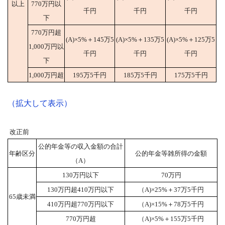
以上
770万円以
千円
千円
千円
下
770万円超
(A)×5%＋145万5
(A)×5%＋135万5
(A)×5%＋125万5
1,000万円以
千円
千円
千円
下
1,000万円超
195万5千円
185万5千円
175万5千円
（拡大して表示）
改正前
公的年金等の収入金額の合計
年齢区分
公的年金等雑所得の金額
（A）
130万円以下
70万円
130万円超410万円以下
（A)×25%＋37万5千円
65歳未満
410万円超770万円以下
（A)×15%＋78万5千円
770万円超
（A)×5%＋155万5千円