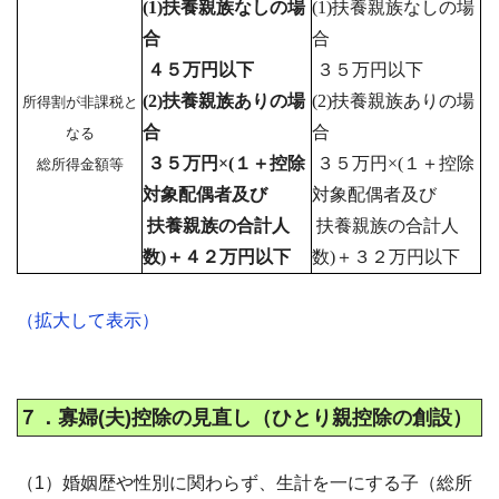
(1)扶養親族なしの場
(1)扶養親族なしの場
合
合
４５万円以下
３５万円以下
(2)扶養親族ありの場
(2)扶養親族ありの場
所得割が非課税と
合
合
なる
３５万円×(１＋控除
３５
万円×(１＋控除
総所得金額等
対象配偶者及び
対象配偶者及び
扶養親族の合計人
扶養親族の合計人
数)＋４２万円以下
数)＋３２万円以下
（拡大して表示）
７．寡婦(夫)控除の見直し（ひとり親控除の創設）
（1）婚姻歴や性別に関わらず、生計を一にする子（総所