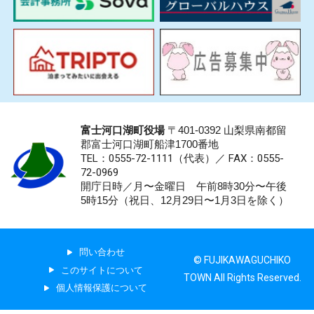
富士河口湖町役場
〒401-0392 山梨県南都留
郡富士河口湖町船津1700番地
TEL：0555-72-1111
（代表）／
FAX：0555-
72-0969
開庁日時／月〜金曜日 午前8時30分〜午後
5時15分（祝日、12月29日〜1月3日を除く）
問い合わせ
© FUJIKAWAGUCHIKO
このサイトについて
TOWN All Rights Reserved.
個人情報保護について