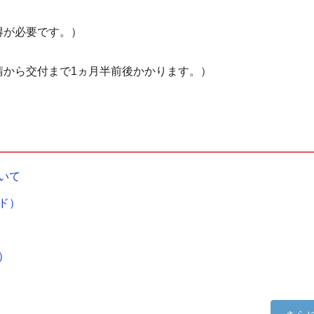
得が必要です。）
請から交付まで1ヵ月半前後かかります。）
いて
ド）
）