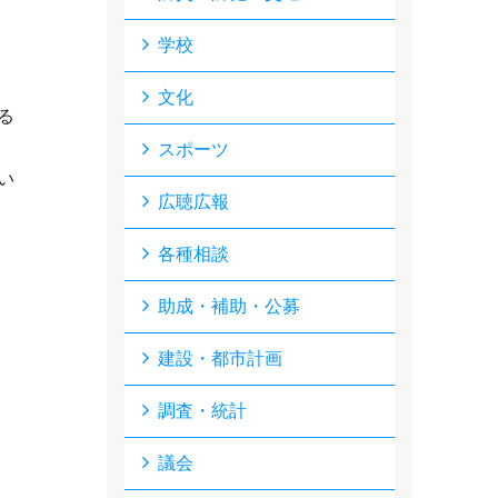
学校
文化
る
スポーツ
い
広聴広報
各種相談
助成・補助・公募
建設・都市計画
調査・統計
議会