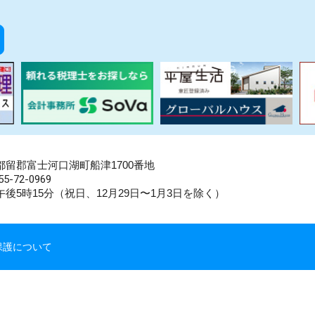
県南都留郡富士河口湖町船津1700番地
5-72-0969
後5時15分（祝日、12月29日〜1月3日を除く）
保護について