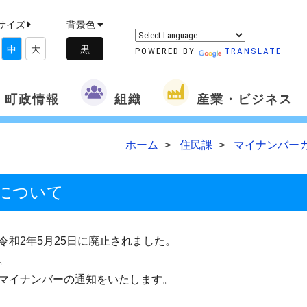
サイズ
背景色
中
大
POWERED BY
TRANSLATE
町政情報
組織
産業・ビジネス
ホーム
住民課
マイナンバー
について
和2年5月25日に廃止されました。
。
マイナンバーの通知をいたします。