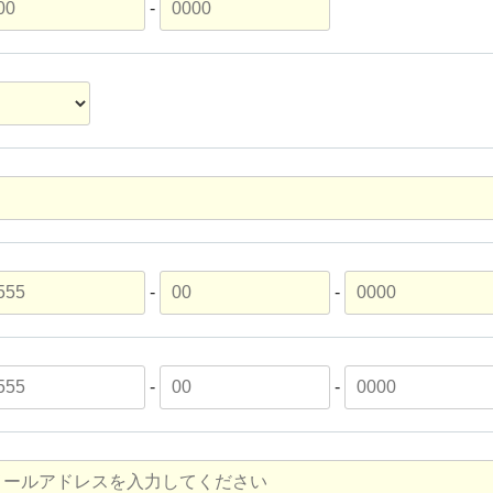
-
-
-
-
-