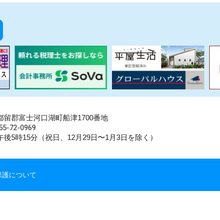
県南都留郡富士河口湖町船津1700番地
5-72-0969
後5時15分（祝日、12月29日〜1月3日を除く）
保護について