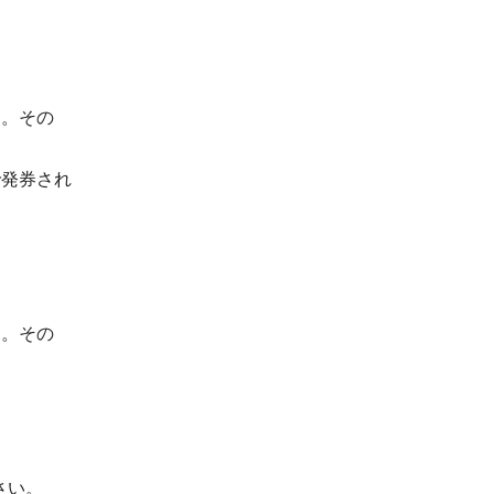
す。その
で発券され
す。その
さい。