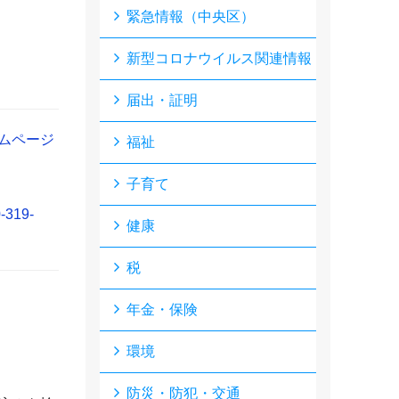
緊急情報（中央区）
新型コロナウイルス関連情報
届出・証明
ムページ
福祉
子育て
-319-
健康
税
年金・保険
環境
防災・防犯・交通