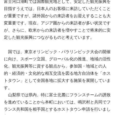
富士河口湖町では国際観光地として、安定した観光振興を
目指すうえでは、日本人のお客様に来訪していただくこと
が重要ですが、諸外国からの来訪者をお迎えすることも大
変重要です。現在、アジア圏からの来訪者が多い状況です
が、さらに、欧米からの来訪者を増やすことで将来的に安
定した観光振興につながるものと考えています。
国では、東京オリンピック・パラリンピック大会の開催
に向け、スポーツ立国、グローバル化の推進、地域の活性
化、観光振興等に資する観点から、参加国・地域との人
的・経済的・文化的な相互交流を図る地方自治体を「ホス
トタウン」として全国各地に拡大する施策を展開していま
す。
山梨県では県内、特に富士北麓にフランスチームの誘致
を進めていることから本町においては、鳴沢村と共同でフ
ランス共和国を相手国とするホストタウン申請を行いまし