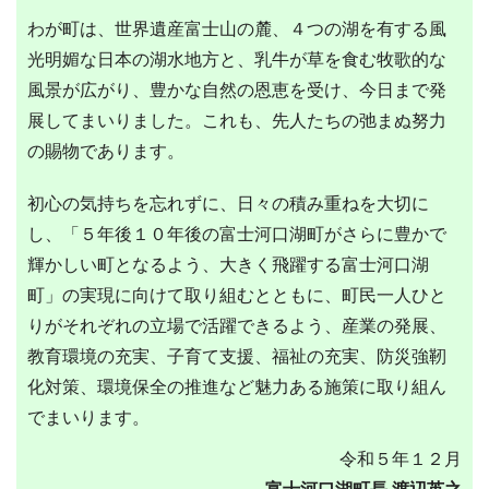
わが町は、世界遺産富士山の麓、４つの湖を有する風
光明媚な日本の湖水地方と、乳牛が草を食む牧歌的な
風景が広がり、豊かな自然の恩恵を受け、今日まで発
展してまいりました。これも、先人たちの弛まぬ努力
の賜物であります。
初心の気持ちを忘れずに、日々の積み重ねを大切に
し、「５年後１０年後の富士河口湖町がさらに豊かで
輝かしい町となるよう、大きく飛躍する富士河口湖
町」の実現に向けて取り組むとともに、町民一人ひと
りがそれぞれの立場で活躍できるよう、産業の発展、
教育環境の充実、子育て支援、福祉の充実、防災強靭
化対策、環境保全の推進など魅力ある施策に取り組ん
でまいります。
令和５年１２月