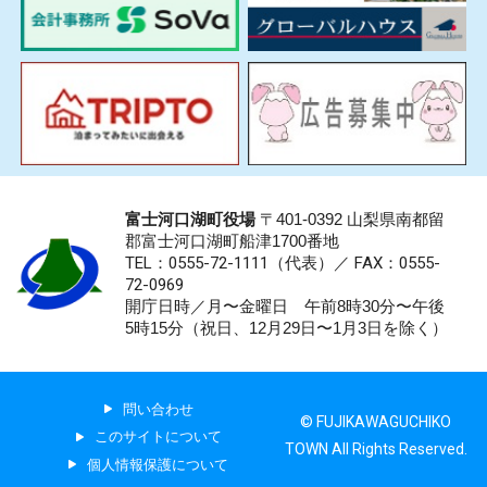
富士河口湖町役場
〒401-0392 山梨県南都留
郡富士河口湖町船津1700番地
TEL：0555-72-1111
（代表）／
FAX：0555-
72-0969
開庁日時／月〜金曜日 午前8時30分〜午後
5時15分（祝日、12月29日〜1月3日を除く）
問い合わせ
© FUJIKAWAGUCHIKO
このサイトについて
TOWN All Rights Reserved.
個人情報保護について