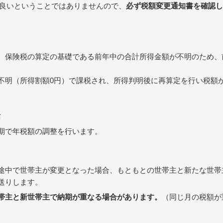
良いということではありませんので、
必ず税額変更通知書を確認
、保険税の算定の基礎である前年中の合計所得金額が不明のため、
不明（所得割額0円）で課税され、所得判明後に再算定を行い税額
合
期で年税額の調整を行います。
途中で世帯主が変更となった場合、もともとの世帯主と新たな世帯
送りします。
帯主と新世帯主で納期が重なる場合があります。
（同じ月の税額が