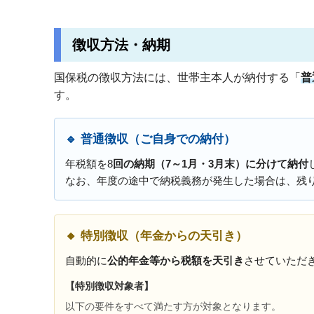
徴収方法・納期
国保税の徴収方法には、世帯主本人が納付する「
普
す。
🔹 普通徴収（ご自身での納付）
年税額を8
回の納期（7～1月・3月末）に分けて納付
なお、年度の途中で納税義務が発生した場合は、残
🔸 特別徴収（年金からの天引き）
自動的に
公的年金等から税額を天引き
させていただ
【特別徴収対象者】
以下の要件をすべて満たす方が対象となります。