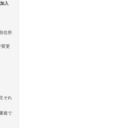
し加入
前住所
が変更
主それ
重複で