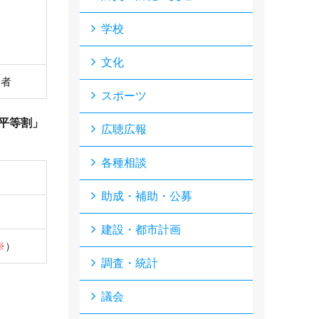
学校
文化
入者
スポーツ
平等割」
広聴広報
各種相談
助成・補助・公募
建設・都市計画
※
）
調査・統計
議会