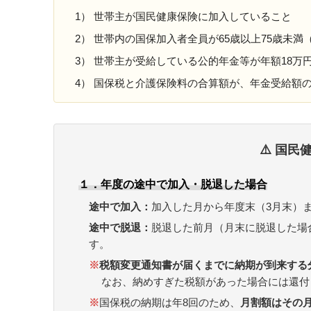
1） 世帯主が国民健康保険に加入していること
2） 世帯内の国保加入者全員が65歳以上75歳未満
3） 世帯主が受給している公的年金等が年額18万
4） 国保税と介護保険料の合算額が、年金受給額の
⚠️ 国
１．年度の途中で加入・脱退した場合
途中で加入：
加入した月から年度末（3月末）
途中で脱退：
脱退した前月（月末に脱退した場
す。
※
税額変更通知書が届くまでに納期が到来する
なお、納めすぎた税額があった場合には還付
※
国保税の納期は年8回のため、
月割額はその