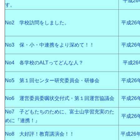
平成26
す。
No2 学校訪問をしました。
平成26
No3 保・小・中連携をより深めて！！
平成26
No4 各学校のALTってどんな人？
平成26
No5 第１回センター研究委員会・研修会
平成26
No6 運営委員委嘱状交付式・第１回運営協議会
平成26
No7 子どもたちのために、富士山学習充実のた
平成26
めに『連携！』
No8 大好評！教育講演会！！
平成26