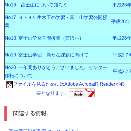
No16 富士山について知ろう
平成26年
No17 ３・４年生木工の学習・富士山学習公開授
平成26年
業
No18 富士山学習公開授業（西浜小）
平成26年
No19 富士山学習、新たな課題に向けて
平成2７
No20 一年間ありがとうございました。センター
平成2７
移転について！
ファイルを見るためにはAdobe AcrobatR Readerが必
要となります。
関連する情報