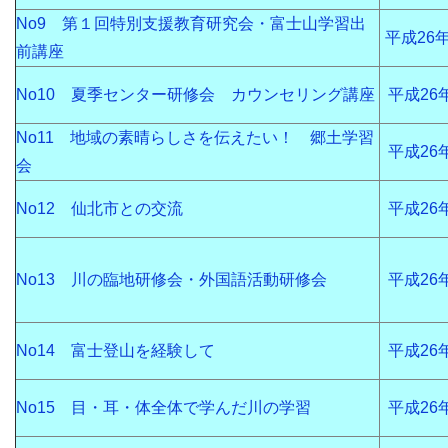
No9 第１回特別支援教育研究会・富士山学習出
平成26
前講座
No10 夏季センター研修会 カウンセリング講座
平成26
No11 地域の素晴らしさを伝えたい！ 郷土学習
平成26
会
No12 仙北市との交流
平成26
No13 川の臨地研修会・外国語活動研修会
平成26
No14 富士登山を経験して
平成26
No15 目・耳・体全体で学んだ川の学習
平成26