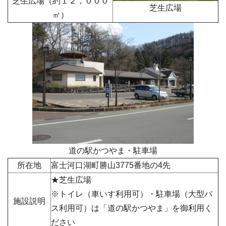
芝生広場（約１２，０００
芝生広場
㎡）
道の駅かつやま・駐車場
所在地
富士河口湖町勝山
3775番地の4先
★芝生広場
※トイレ（車いす利用可）・駐車場（大型バ
施設説明
ス利用可）は「道の駅かつやま」を御利用く
ださい