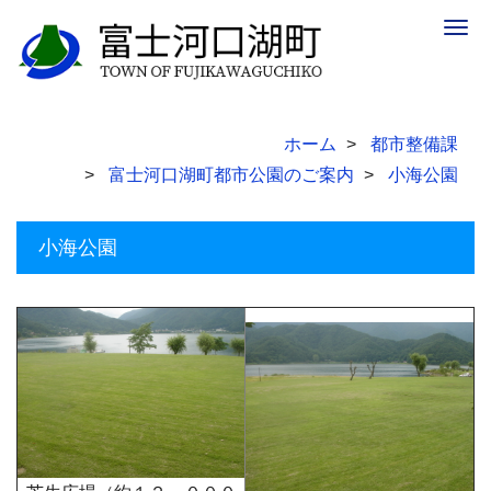
Togg
navig
ホーム
都市整備課
富士河口湖町都市公園のご案内
小海公園
小海公園