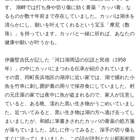
す。 湖畔では打ち身や切り傷に効く膏薬「カッパ膏」な
るものが数十年前まで存在していました。カッパは湖水を
清らかにし、願いを叶えてくれるという宝玉「摩尼（数
珠）」を持っています。カッパと一緒に祈れば、あなたの
健康や願いが叶うかも。
伊藤堅吉氏が記した「河口湖周辺の伝説と民俗（
1958
年）」の中にカッパにまつわる伝承が紹介されています。
その昔、同町長浜地区の湖岸に近い家では、湖で捕れた小
魚を竹串に刺し囲炉裏の周りで保存食にしていました。村
の元庄屋の家では夜中に魚が盗まれるので、家人が注意し
ていると、ある晩、濡れた黒い生き物がうごめいていまし
た。近づいてみると、黒い生き物は湖の方へ逃げ去ってし
まいましたが、和紙に筆書きされたカッパの膏薬の処方箋
が落ちていました。試しに作ってみると、深手の切り傷も
すぐに治ってしまいました。この話が評判となり昭和初期