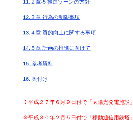
11.２章-5 推進ゾーンの方針
12.３章 行為の制限事項
13.４章 質的向上に関する事項
14.５章 計画の推進に向けて
15. 参考資料
16. 奥付け
※平成２７年６月９日付で「太陽光発電施設
※平成３０年２月５日付で「移動通信用鉄塔