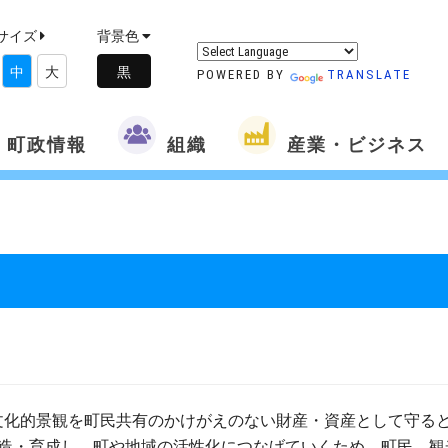
サイズ
背景色
中
大
POWERED BY
TRANSLATE
町政情報
組織
産業・ビジネス
文化的景観を町民共有のかけがえのない財産・資産として守る
造・育成し、町や地域の活性化につなげていくため、町民、観