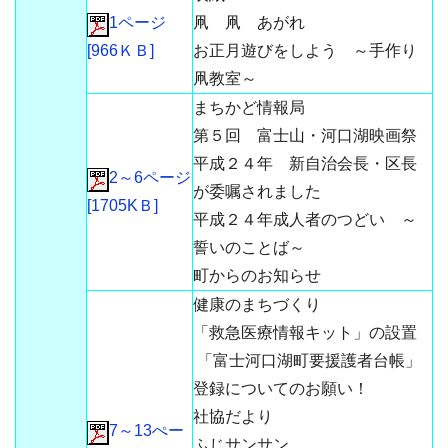
1ページ
凧 凧 あがれ
[966ＫＢ]
お正月遊びをしよう ～手作り
凧教室～
まちかど情報局
第５回 富士山・河口湖映画祭
平成２４年 新自治会長・区長
2～6ページ
が委嘱されました
[1705KＢ]
平成２４年成人者のつどい ～
誓いのことば～
町からのお知らせ
健康のまちづくり
「救急医療情報キット」の設置
「富士河口湖町要援護者台帳」
登録についてのお願い！
社協だより
7～13ぺー
ふじサンサン