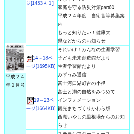
ジ[1453ＫＢ]
家庭を守る防災対策part60
平成２４年度 自衛官等募集案
内
もっと知りたい！健康大
県などからのお知らせ
それいけ！みんなの生涯学習
14～18ペ
子ども未来創造館だより
ージ[1695KB]
生涯学習館だより
みずうみ通信
平成２４
富士河口湖町古の小径
年２月号
富士と湖の自然をみつめて
19～23ペ
インフォメーション
ージ[1664KB]
観光まちづくりかわら版
西湖いやしの里根場からのお知
らせ
ステラシアターニュース