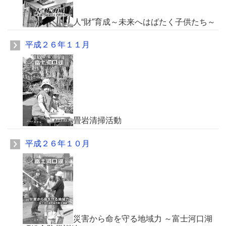
人“財”育成～未来へはばたく子供たち～
平成２６年１１月
畳岩清掃活動
平成２６年１０月
災害から命を守る地域力 ～富士河口湖