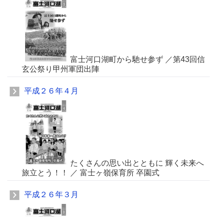
富士河口湖町から馳せ参ず ／第43回信
玄公祭り甲州軍団出陣
平成２６年４月
たくさんの思い出とともに 輝く未来へ
旅立とう！！ ／ 富士ヶ嶺保育所 卒園式
平成２６年３月