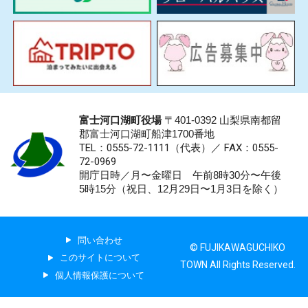
富士河口湖町役場
〒401-0392 山梨県南都留
郡富士河口湖町船津1700番地
TEL：0555-72-1111
（代表）／
FAX：0555-
72-0969
開庁日時／月〜金曜日 午前8時30分〜午後
5時15分（祝日、12月29日〜1月3日を除く）
問い合わせ
© FUJIKAWAGUCHIKO
このサイトについて
TOWN All Rights Reserved.
個人情報保護について