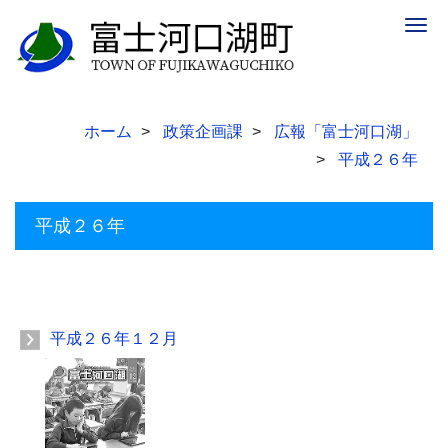
Togg
navig
ホーム
政策企画課
広報「富士河口湖」
平成２６年
平成２６年
平成２６年１２月