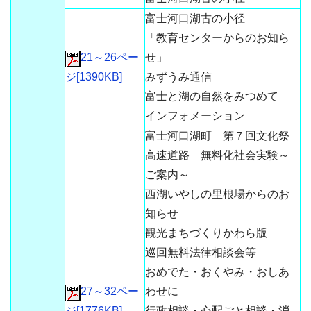
富士河口湖古の小径
「教育センターからのお知ら
21～26ペー
せ」
ジ[1390KB]
みずうみ通信
富士と湖の自然をみつめて
インフォメーション
富士河口湖町 第７回文化祭
高速道路 無料化社会実験～
ご案内～
西湖いやしの里根場からのお
知らせ
観光まちづくりかわら版
巡回無料法律相談会等
おめでた・おくやみ・おしあ
27～32ペー
わせに
ジ[1776KB]
行政相談・心配ごと相談・消