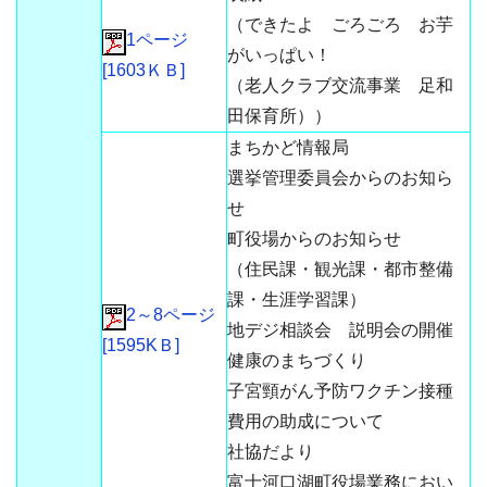
（できたよ ごろごろ お芋
1ページ
がいっぱい！
[1603ＫＢ]
（老人クラブ交流事業 足和
田保育所））
まちかど情報局
選挙管理委員会からのお知ら
せ
町役場からのお知らせ
（住民課・観光課・都市整備
課・生涯学習課）
2～8ページ
地デジ相談会 説明会の開催
[1595KＢ]
健康のまちづくり
子宮頸がん予防ワクチン接種
費用の助成について
社協だより
富士河口湖町役場業務におい