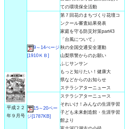
ての環境保全活動
第７回花のまちづくり花壇コ
ンクール審査結果発表
家庭を守る防災対策part43
「台風について」
9～14ぺージ
秋の全国交通安全運動
[1910ＫＢ]
山梨県警からのお願い
ふじサンサン
もっと知りたい！健康大
県などからのお知らせ
ステラシアターニュース
ステラシアターニュース
それいけ！みんなの生涯学習
平成２２
15～20ペー
子ども未来創造館・生涯学習
年９月号
ジ[1787KB]
館より
富士河口湖古の小径