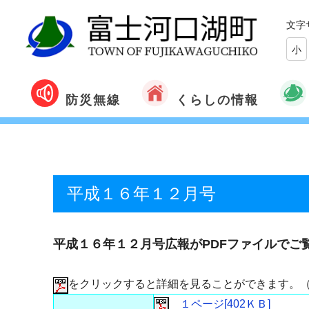
文字
小
くらしの情報
防災無線
平成１６年１２月号
平成１６年１２月号広報がPDFファイルでご
をクリックすると詳細を見ることができます。
１ページ[402ＫＢ]