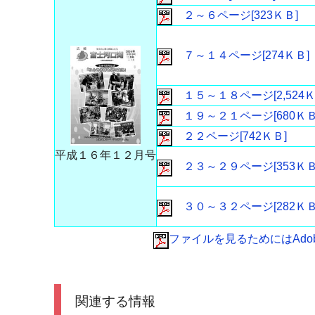
２～６ページ[323ＫＢ]
７～１４ページ[274ＫＢ]
１５～１８ページ[2,524Ｋ
１９～２１ページ[680ＫＢ
２２ページ[742ＫＢ]
平成１６年１２月号
２３～２９ページ[353ＫＢ
３０～３２ページ[282ＫＢ
ファイルを見るためにはAdobe 
関連する情報