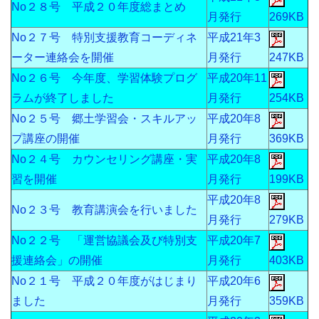
No２８号 平成２０年度総まとめ
月発行
269KB
No２７号 特別支援教育コーディネ
平成21年3
ーター連絡会を開催
月発行
247KB
No２６号 今年度、学習体験プログ
平成20年11
ラムが終了しました
月発行
254KB
No２５号 郷土学習会・スキルアッ
平成20年8
プ講座の開催
月発行
369KB
No２４号 カウンセリング講座・実
平成20年8
習を開催
月発行
199KB
平成20年8
No２３号 教育講演会を行いました
月発行
279KB
No２２号 「運営協議会及び特別支
平成20年7
援連絡会」の開催
月発行
403KB
No２１号 平成２０年度がはじまり
平成20年6
ました
月発行
359KB