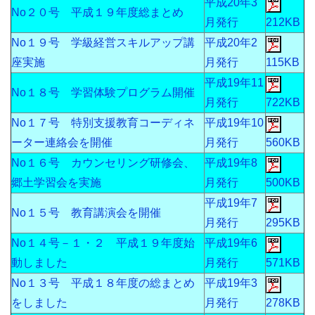
平成20年3
No２０号 平成１９年度総まとめ
月発行
212KB
No１９号 学級経営スキルアップ講
平成20年2
座実施
月発行
115KB
平成19年11
No１８号 学習体験プログラム開催
月発行
722KB
No１７号 特別支援教育コーディネ
平成19年10
ーター連絡会を開催
月発行
560KB
No１６号 カウンセリング研修会、
平成19年8
郷土学習会を実施
月発行
500KB
平成19年7
No１５号 教育講演会を開催
月発行
295KB
No１４号－１・２ 平成１９年度始
平成19年6
動しました
月発行
571KB
No１３号 平成１８年度の総まとめ
平成19年3
をしました
月発行
278KB