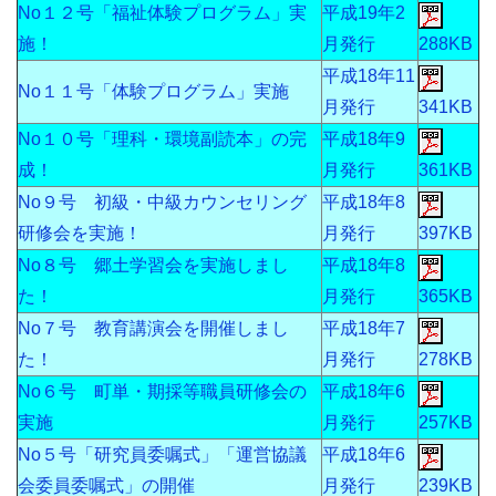
No１２号「福祉体験プログラム」実
平成19年2
施！
月発行
288KB
平成18年11
No１１号「体験プログラム」実施
月発行
341KB
No１０号「理科・環境副読本」の完
平成18年9
成！
月発行
361KB
No９号 初級・中級カウンセリング
平成18年8
研修会を実施！
月発行
397KB
No８号 郷土学習会を実施しまし
平成18年8
た！
月発行
365KB
No７号 教育講演会を開催しまし
平成18年7
た！
月発行
278KB
No６号 町単・期採等職員研修会の
平成18年6
実施
月発行
257KB
No５号「研究員委嘱式」「運営協議
平成18年6
会委員委嘱式」の開催
月発行
239KB