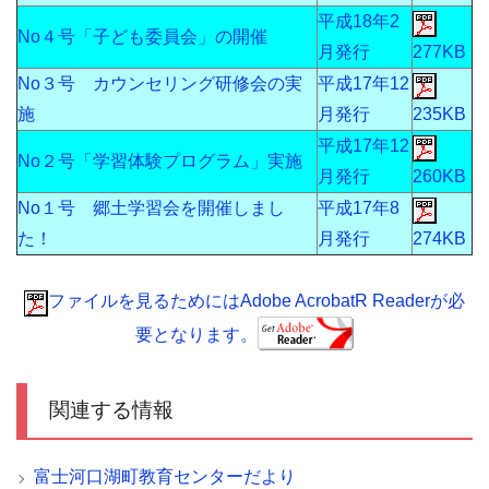
平成18年2
No４号「子ども委員会」の開催
月発行
277KB
No３号 カウンセリング研修会の実
平成17年12
施
月発行
235KB
平成17年12
No２号「学習体験プログラム」実施
月発行
260KB
No１号 郷土学習会を開催しまし
平成17年8
た！
月発行
274KB
ファイルを見るためにはAdobe AcrobatR Readerが必
要となります。
関連する情報
富士河口湖町教育センターだより