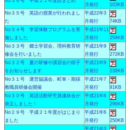
No３６号 平成２１年度総まとめ
月発行
103KB
No３５号 英語の授業が行われまし
平成22年3
た
月発行
74KB
No３４号 学習体験プログラムを実
平成21年11
施しました
月発行
258KB
No３３号 郷土学習会、理科教育研
平成21年9
修会を行いました
月発行
272KB
No３２号 夏の研修や講習会の様子
平成21年9
をお知らせします
月発行
238KB
No３１号 運営協議会、町単・期採
平成21年7
教職員研修会開催
月発行
91KB
No３０号 英語活動研究員連絡会が
平成21年6
発足しました！
月発行
296KB
No２９号 平成２１年度がはじまり
平成21年6
ました
月発行
250KB
平成21年3