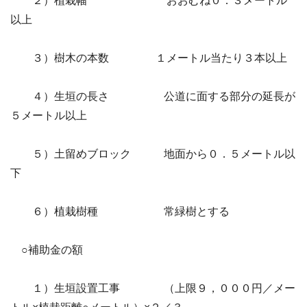
２）植栽幅 おおむね０．３メートル
以上
３）樹木の本数 １メートル当たり３本以上
４）生垣の長さ 公道に面する部分の延長が
５メートル以上
５）土留めブロック 地面から０．５メートル以
下
６）植栽樹種 常緑樹とする
○補助金の額
１）生垣設置工事 （上限９，０００円／メー