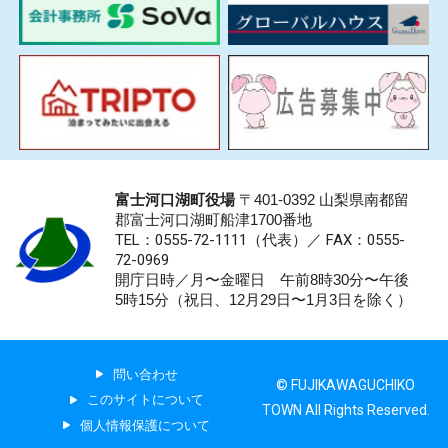
富士河口湖町役場
〒401-0392 山梨県南都留
郡富士河口湖町船津1700番地
TEL：0555-72-1111
（代表）／
FAX：0555-
72-0969
開庁日時／月〜金曜日 午前8時30分〜午後
5時15分（祝日、12月29日〜1月3日を除く）
問い合わせ
© FUJIKAWAGUCHIKO
このサイトについて
TOWN All Rights Reserved.
個人情報保護について