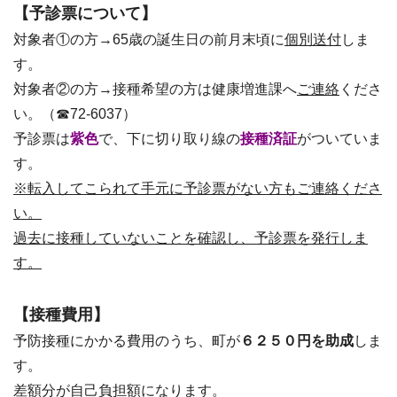
【予診票について】
対象者①の方→65歳の誕生日の前月末頃に
個別送付
しま
す。
対象者②の方→接種希望の方は健康増進課へ
ご連絡
くださ
い。（☎72-6037）
予診票は
紫色
で、下に切り取り線の
接種済証
がついていま
す。
※転入してこられて手元に予診票がない方もご連絡くださ
い。
過去に接種していないことを確認し、予診票を発行しま
す。
【接種費用】
予防接種にかかる費用のうち、町が
６２５０
円を助成
しま
す。
差額分が自己負担額になります。