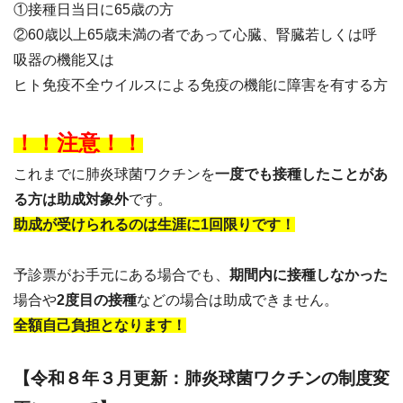
①接種日当日に65歳の方
②60歳以上65歳未満の者であって心臓、腎臓若しくは呼
吸器の機能又は
ヒト免疫不全ウイルスによる免疫の機能に障害を有する方
！！注意！！
これまでに肺炎球菌ワクチンを
一度でも接種したことがあ
る方は助成対象外
です。
助成が受けられるのは生涯に1回限りです！
予診票がお手元にある場合でも、
期間内に接種しなかった
場合や
2度目の接種
などの場合は助成できません。
全額自己負担となります！
【令和８年３月更新：肺炎球菌ワクチンの制度変