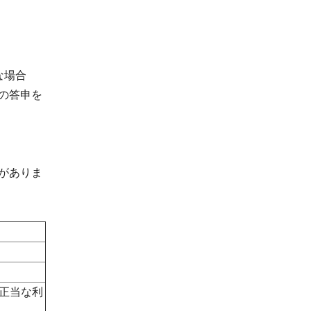
な場合
の答申を
がありま
正当な利