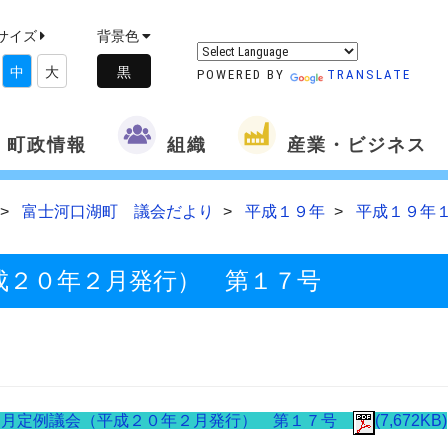
サイズ
背景色
中
大
POWERED BY
TRANSLATE
町政情報
組織
産業・ビジネス
富士河口湖町 議会だより
平成１９年
平成１９年
成２０年２月発行） 第１７号
２月定例議会（平成２０年２月発行） 第１７号
(7,672KB)