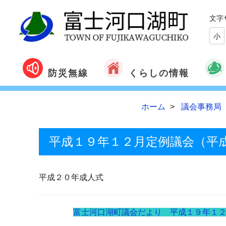
文字
小
くらしの情報
防災無線
ホーム
議会事務局
平成１９年１２月定例議会（平
平成２０年成人式
富士河口湖町議会だより 平成１９年１