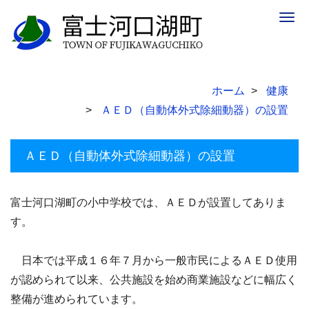
Togg
navig
ホーム
健康
ＡＥＤ（自動体外式除細動器）の設置
ＡＥＤ（自動体外式除細動器）の設置
富士河口湖町の小中学校では、ＡＥＤが設置してありま
す。
日本では平成１６年７月から一般市民によるＡＥＤ使用
が認められて以来、公共施設を始め商業施設などに幅広く
整備が進められています。