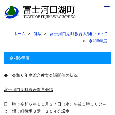
Togg
navig
ホーム
健康
富士河口湖町教育大綱について
令和6年度
令和6年度
◆ 令和６年度総合教育会議開催の状況
富士河口湖町総合教育会議
日 時：令和６年１１月２７日（水）午後１時３０分～
会 場：町役場３階 ３０４会議室