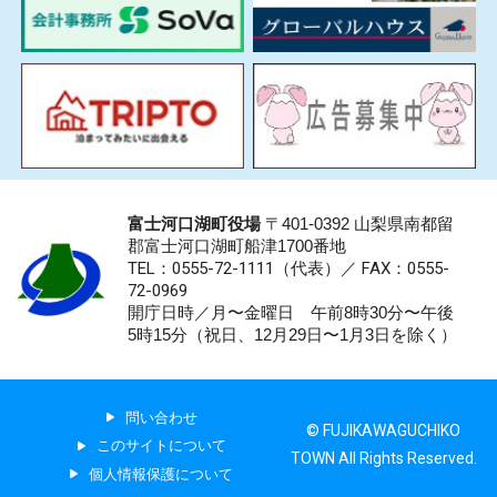
富士河口湖町役場
〒401-0392 山梨県南都留
郡富士河口湖町船津1700番地
TEL：0555-72-1111
（代表）／
FAX：0555-
72-0969
開庁日時／月〜金曜日 午前8時30分〜午後
5時15分（祝日、12月29日〜1月3日を除く）
問い合わせ
© FUJIKAWAGUCHIKO
このサイトについて
TOWN All Rights Reserved.
個人情報保護について