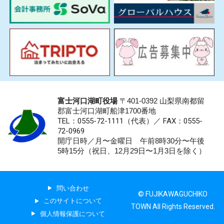
富士河口湖町役場
〒401-0392 山梨県南都留
郡富士河口湖町船津1700番地
TEL：0555-72-1111
（代表）／
FAX：0555-
72-0969
開庁日時／月〜金曜日 午前8時30分〜午後
5時15分（祝日、12月29日〜1月3日を除く）
問い合わせ
© FUJIKAWAGUCHIKO
このサイトについて
TOWN All Rights Reserved.
個人情報保護について