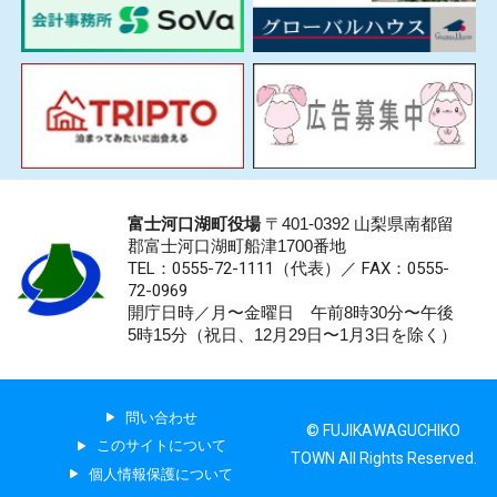
富士河口湖町役場
〒401-0392 山梨県南都留
郡富士河口湖町船津1700番地
TEL：0555-72-1111
（代表）／
FAX：0555-
72-0969
開庁日時／月〜金曜日 午前8時30分〜午後
5時15分（祝日、12月29日〜1月3日を除く）
問い合わせ
© FUJIKAWAGUCHIKO
このサイトについて
TOWN All Rights Reserved.
個人情報保護について