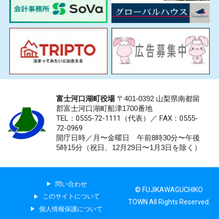
富士河口湖町役場
〒401-0392 山梨県南都留
郡富士河口湖町船津1700番地
TEL：0555-72-1111
（代表）／
FAX：0555-
72-0969
開庁日時／月〜金曜日 午前8時30分〜午後
5時15分（祝日、12月29日〜1月3日を除く）
問い合わせ
© FUJIKAWAGUCHIKO
このサイトについて
TOWN All Rights Reserved.
個人情報保護について