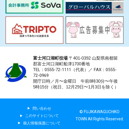
富士河口湖町役場
〒401-0392 山梨県南都留
郡富士河口湖町船津1700番地
TEL：0555-72-1111
（代表）／
FAX：0555-
72-0969
開庁日時／月〜金曜日 午前8時30分〜午後
5時15分（祝日、12月29日〜1月3日を除く）
問い合わせ
© FUJIKAWAGUCHIKO
このサイトについて
TOWN All Rights Reserved.
個人情報保護について