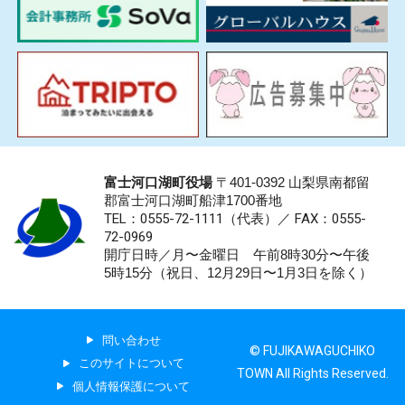
富士河口湖町役場
〒401-0392 山梨県南都留
郡富士河口湖町船津1700番地
TEL：0555-72-1111
（代表）／
FAX：0555-
72-0969
開庁日時／月〜金曜日 午前8時30分〜午後
5時15分（祝日、12月29日〜1月3日を除く）
問い合わせ
© FUJIKAWAGUCHIKO
このサイトについて
TOWN All Rights Reserved.
個人情報保護について