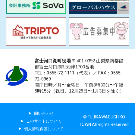
富士河口湖町役場
〒401-0392 山梨県南都留
郡富士河口湖町船津1700番地
TEL：0555-72-1111
（代表）／
FAX：0555-
72-0969
開庁日時／月〜金曜日 午前8時30分〜午後
5時15分（祝日、12月29日〜1月3日を除く）
問い合わせ
© FUJIKAWAGUCHIKO
このサイトについて
TOWN All Rights Reserved.
個人情報保護について