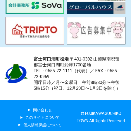
富士河口湖町役場
〒401-0392 山梨県南都留
郡富士河口湖町船津1700番地
TEL：0555-72-1111
（代表）／
FAX：0555-
72-0969
開庁日時／月〜金曜日 午前8時30分〜午後
5時15分（祝日、12月29日〜1月3日を除く）
問い合わせ
© FUJIKAWAGUCHIKO
このサイトについて
TOWN All Rights Reserved.
個人情報保護について