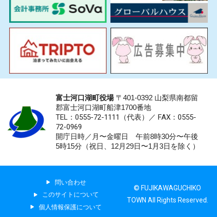
富士河口湖町役場
〒401-0392 山梨県南都留
郡富士河口湖町船津1700番地
TEL：0555-72-1111
（代表）／
FAX：0555-
72-0969
開庁日時／月〜金曜日 午前8時30分〜午後
5時15分（祝日、12月29日〜1月3日を除く）
問い合わせ
© FUJIKAWAGUCHIKO
このサイトについて
TOWN All Rights Reserved.
個人情報保護について