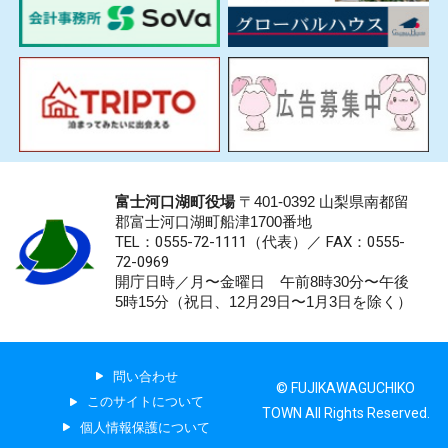
富士河口湖町役場
〒401-0392 山梨県南都留
郡富士河口湖町船津1700番地
TEL：0555-72-1111
（代表）／
FAX：0555-
72-0969
開庁日時／月〜金曜日 午前8時30分〜午後
5時15分（祝日、12月29日〜1月3日を除く）
問い合わせ
© FUJIKAWAGUCHIKO
このサイトについて
TOWN All Rights Reserved.
個人情報保護について