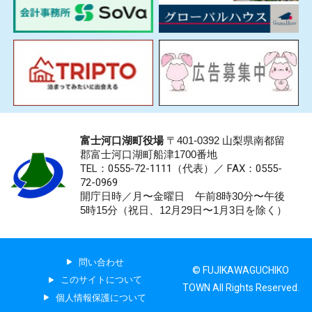
富士河口湖町役場
〒401-0392 山梨県南都留
郡富士河口湖町船津1700番地
TEL：0555-72-1111
（代表）／
FAX：0555-
72-0969
開庁日時／月〜金曜日 午前8時30分〜午後
5時15分（祝日、12月29日〜1月3日を除く）
問い合わせ
© FUJIKAWAGUCHIKO
このサイトについて
TOWN All Rights Reserved.
個人情報保護について