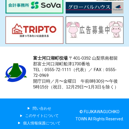
富士河口湖町役場
〒401-0392 山梨県南都留
郡富士河口湖町船津1700番地
TEL：0555-72-1111
（代表）／
FAX：0555-
72-0969
開庁日時／月〜金曜日 午前8時30分〜午後
5時15分（祝日、12月29日〜1月3日を除く）
問い合わせ
© FUJIKAWAGUCHIKO
このサイトについて
TOWN All Rights Reserved.
個人情報保護について