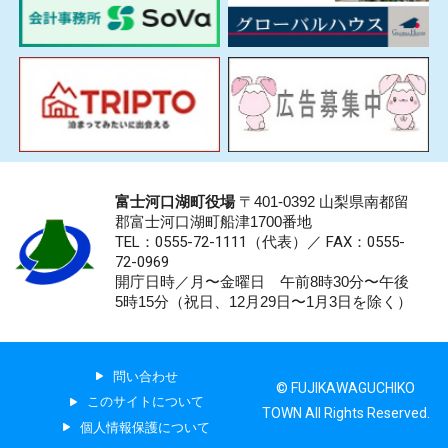
富士河口湖町役場
〒401-0392 山梨県南都留
郡富士河口湖町船津1700番地
TEL：0555-72-1111
（代表）／
FAX：0555-
72-0969
開庁日時／月〜金曜日 午前8時30分〜午後
5時15分（祝日、12月29日〜1月3日を除く）
問い合わせ
© FUJIKAWAGUCHIKO
このサイトについて
TOWN All Rights Reserved.
個人情報保護について