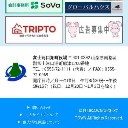
富士河口湖町役場
〒401-0392 山梨県南都留
郡富士河口湖町船津1700番地
TEL：0555-72-1111
（代表）／
FAX：0555-
72-0969
開庁日時／月〜金曜日 午前8時30分〜午後
5時15分（祝日、12月29日〜1月3日を除く）
問い合わせ
© FUJIKAWAGUCHIKO
このサイトについて
TOWN All Rights Reserved.
個人情報保護について