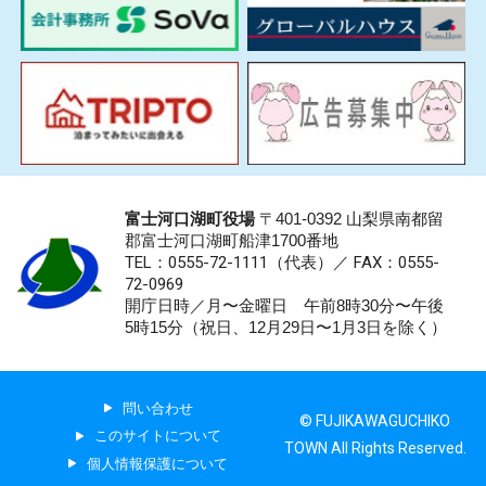
富士河口湖町役場
〒401-0392 山梨県南都留
郡富士河口湖町船津1700番地
TEL：0555-72-1111
（代表）／
FAX：0555-
72-0969
開庁日時／月〜金曜日 午前8時30分〜午後
5時15分（祝日、12月29日〜1月3日を除く）
問い合わせ
© FUJIKAWAGUCHIKO
このサイトについて
TOWN All Rights Reserved.
個人情報保護について